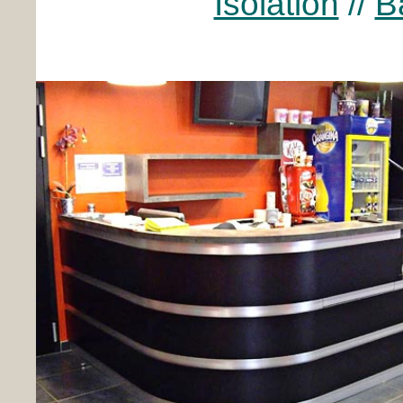
Isolation
//
B