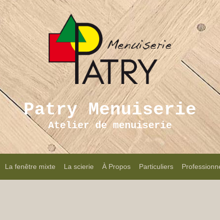
Patry Menuiserie
Atelier de menuiserie
La fenêtre mixte
La scierie
À Propos
Particuliers
Professionn