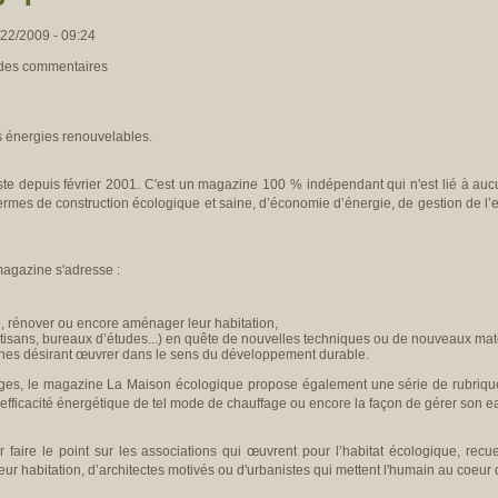
22/2009 - 09:24
 des commentaires
s énergies renouvelables.
ste depuis février 2001. C'est un magazine 100 % indépendant qui n'est lié à au
ermes de construction écologique et saine, d’économie d’énergie, de gestion de l’e
magazine s'adresse :
re, rénover ou encore aménager leur habitation,
artisans, bureaux d’études...) en quête de nouvelles techniques ou de nouveaux mat
nes désirant œuvrer dans le sens du développement durable.
ges, le magazine La Maison écologique propose également une série de rubrique
'efficacité énergétique de tel mode de chauffage ou encore la façon de gérer son ea
 faire le point sur les associations qui œuvrent pour l’habitat écologique, recue
eur habitation, d’architectes motivés ou d'urbanistes qui mettent l'humain au coeur d