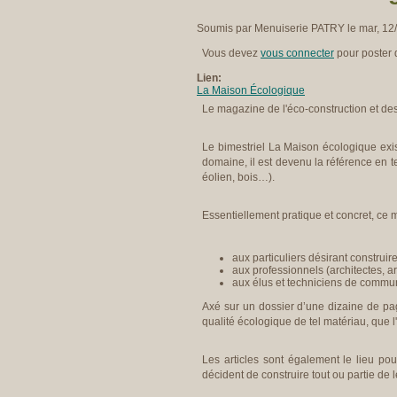
Soumis par Menuiserie PATRY le mar, 12/
Vous devez
vous connecter
pour poster
Lien:
La Maison Écologique
Le magazine de l'éco-construction et de
Le bimestriel La Maison écologique exi
domaine, il est devenu la référence en t
éolien, bois…).
Essentiellement pratique et concret, ce 
aux particuliers désirant construi
aux professionnels (architectes, 
aux élus et techniciens de commu
Axé sur un dossier d’une dizaine de pa
qualité écologique de tel matériau, que l
Les articles sont également le lieu pour
décident de construire tout ou partie de l