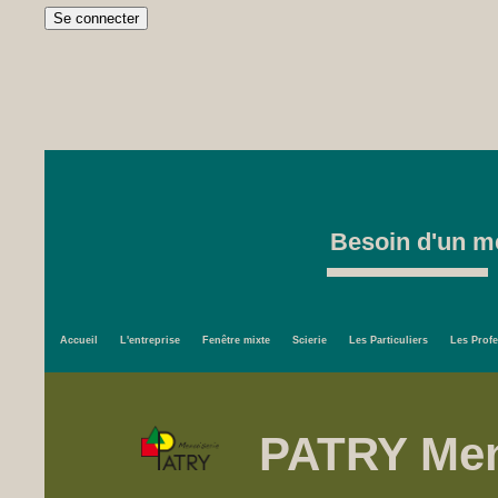
Besoin d'un me
Accueil
L'entreprise
Fenêtre mixte
Scierie
Les Particuliers
Les Prof
PATRY Men