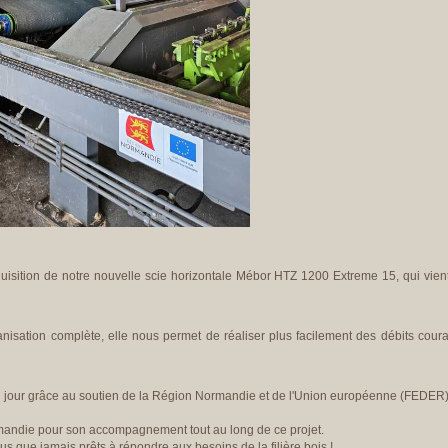
sition de notre nouvelle scie horizontale Mébor HTZ 1200 Extreme 15, qui vient
isation complète, elle nous permet de réaliser plus facilement des débits couran
le jour grâce au soutien de la Région Normandie et de l'Union européenne (FEDER) d
andie pour son accompagnement tout au long de ce projet.
s que jamais prêts à répondre aux besoins de la filière bois !