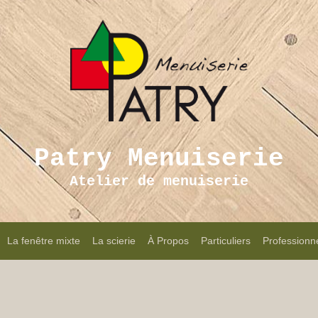
Patry Menuiserie
Atelier de menuiserie
La fenêtre mixte
La scierie
À Propos
Particuliers
Professionn