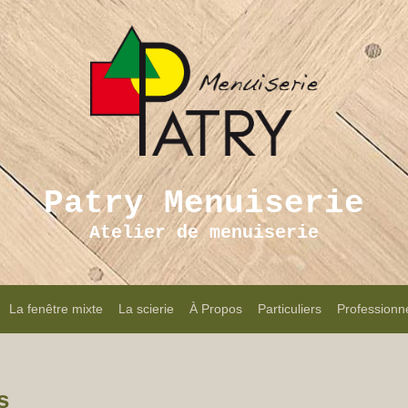
Patry Menuiserie
Atelier de menuiserie
La fenêtre mixte
La scierie
À Propos
Particuliers
Professionn
s