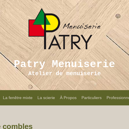
Patry Menuiserie
Atelier de menuiserie
La fenêtre mixte
La scierie
À Propos
Particuliers
Professionn
 combles