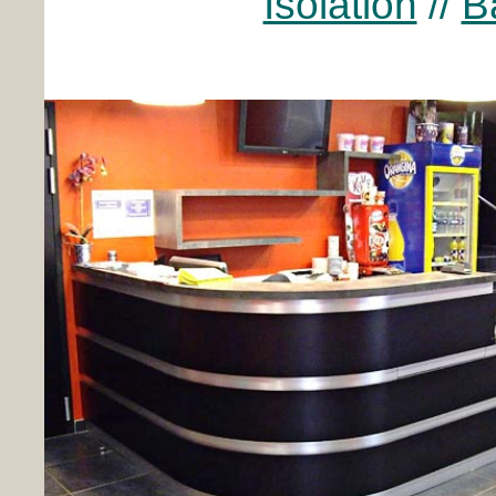
Isolation
//
B